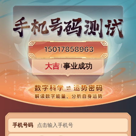
15017858963
平淡淡
大吉
事业成功
大吉
手机号码